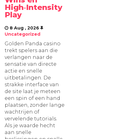
High‑Intensity
Play
8 Aug , 2026
Uncategorized
Golden Panda casino
trekt spelers aan die
verlangen naar de
sensatie van directe
actie en snelle
uitbetalingen. De
strakke interface van
de site laat je meteen
een spin of een hand
plaatsen, zonder lange
wachtrijen of
vervelende tutorials.
Als je waarde hecht
aan snelle