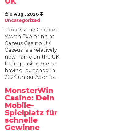
UK
8 Aug , 2026
Uncategorized
Table Game Choices
Worth Exploring at
Cazeus Casino UK
Cazeus is a relatively
new name on the UK-
facing casino scene,
having launched in
2024 under Adonio…
MonsterWin
Casino: Dein
Mobile-
Spielplatz für
schnelle
Gewinne