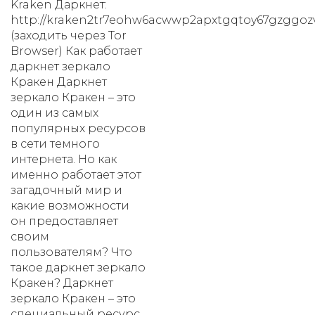
Kraken Даркнет:
http://kraken2tr7eohw6acwwp2apxtgqtoy67gzggoz
(заходить через Tor
Browser) Как работает
даркнет зеркало
Кракен Даркнет
зеркало Кракен – это
один из самых
популярных ресурсов
в сети темного
интернета. Но как
именно работает этот
загадочный мир и
какие возможности
он предоставляет
своим
пользователям? Что
такое даркнет зеркало
Кракен? Даркнет
зеркало Кракен – это
специальный ресурс,