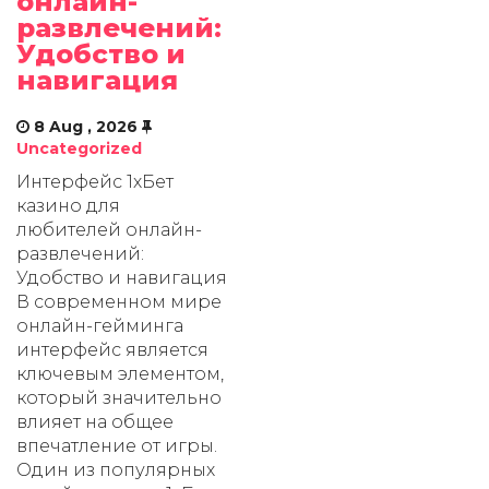
онлайн-
развлечений:
Удобство и
навигация
8 Aug , 2026
Uncategorized
Интерфейс 1хБет
казино для
любителей онлайн-
развлечений:
Удобство и навигация
В современном мире
онлайн-гейминга
интерфейс является
ключевым элементом,
который значительно
влияет на общее
впечатление от игры.
Один из популярных