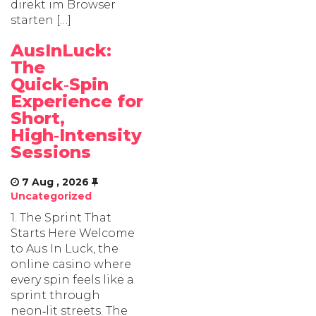
direkt im Browser
starten […]
AusInLuck:
The
Quick‑Spin
Experience for
Short,
High‑Intensity
Sessions
7 Aug , 2026
Uncategorized
1. The Sprint That
Starts Here Welcome
to Aus In Luck, the
online casino where
every spin feels like a
sprint through
neon‑lit streets. The