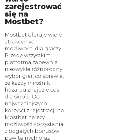
zarejestrować
się na
Mostbet?
Mostbet oferuje wiele
atrakcyjnych
możliwości dla graczy.
Przede wszystkim,
platforma zapewnia
niezwykle różnorodny
wybór gier, co sprawia,
że każdy miłośnik
hazardu znajdzie coś
dla siebie. Do
najważniejszych
korzyści z rejestracji na
Mostbet należy
możliwość korzystania
z bogatych bonusów
powitalnych oraz