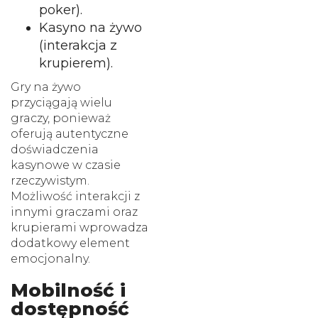
poker).
Kasyno na żywo
(interakcja z
krupierem).
Gry na żywo
przyciągają wielu
graczy, ponieważ
oferują autentyczne
doświadczenia
kasynowe w czasie
rzeczywistym.
Możliwość interakcji z
innymi graczami oraz
krupierami wprowadza
dodatkowy element
emocjonalny.
Mobilność i
dostępność