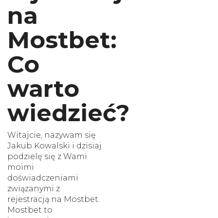
na
Mostbet:
Co
warto
wiedzieć?
Witajcie, nazywam się
Jakub Kowalski i dzisiaj
podzielę się z Wami
moimi
doświadczeniami
związanymi z
rejestracją na Mostbet.
Mostbet to