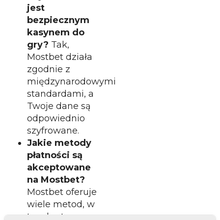
jest
bezpiecznym
kasynem do
gry?
Tak,
Mostbet działa
zgodnie z
międzynarodowymi
standardami, a
Twoje dane są
odpowiednio
szyfrowane.
Jakie metody
płatności są
akceptowane
na Mostbet?
Mostbet oferuje
wiele metod, w
tym karty