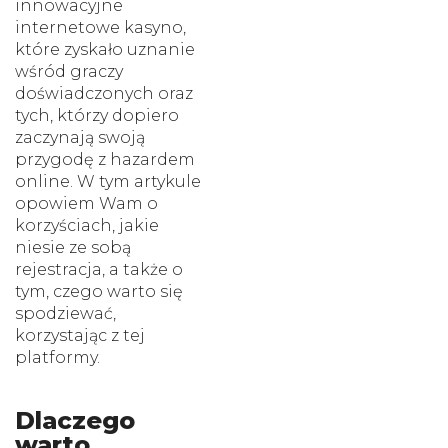
innowacyjne
internetowe kasyno,
które zyskało uznanie
wśród graczy
doświadczonych oraz
tych, którzy dopiero
zaczynają swoją
przygodę z hazardem
online. W tym artykule
opowiem Wam o
korzyściach, jakie
niesie ze sobą
rejestracja, a także o
tym, czego warto się
spodziewać,
korzystając z tej
platformy.
Dlaczego
warto