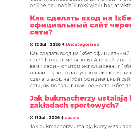
online her, nabízí široký výběr her, atrakti
Как сделать вход на 1хб
официальный сайт чере
сети?
12 Jul , 2026
Uncategorized
Как сделать вход на 1хбет официальный
сети? Привет, меня зовут Алексей Ивано
вами своим опытом использования 1хбе
онлайн-казино на русском рынке. Если в
сделать вход на 1хбет официальный са
сети, вы попали в нужное место. 1хбет по
Jak bukmacherzy ustalają 
zakładach sportowych?
11 Jul , 2026
casino
Jak bukmacherzy ustalają kursy w zakła