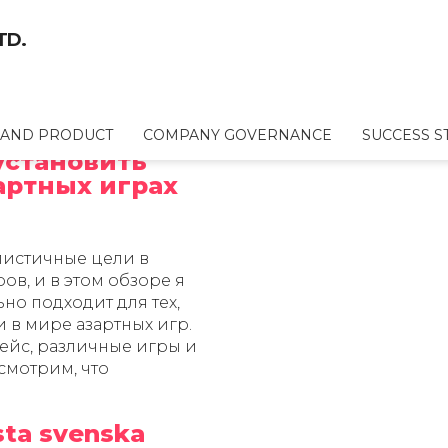
TD.
 AND PRODUCT
COMPANY GOVERNANCE
SUCCESS 
 установить
артных играх
алистичные цели в
ов, и в этом обзоре я
ьно подходит для тех,
и в мире азартных игр.
ейс, различные игры и
смотрим, что
sta svenska